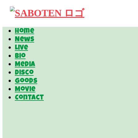
Home
News
Live
Bio
Media
Disco
Goods
Movie
Contact