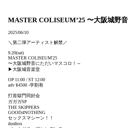
MASTER COLISEUM’25 〜
2025/06/10
＼第二弾アーティスト解禁／
9.20(sat)
MASTER COLISEUM'25
〜大阪城野音にただいマスコロ！～
▶︎大阪城音楽堂
OP 11:00 / ST 12:00
adv ¥4500 -学割有
打首獄門同好会
ガガガSP
THE SKIPPERS
GOOD4NOTHING
セックスマシーン！！
dustbox