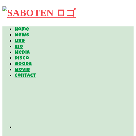
Home
News
Live
Bio
Media
Disco
Goods
Movie
Contact