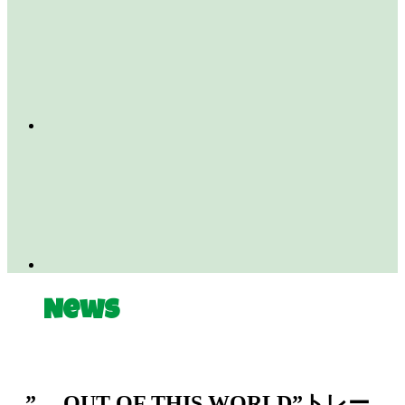
News
” …OUT OF THIS WORLD”トレー