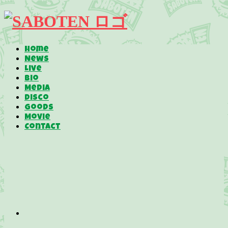
Home
News
Live
Bio
Media
Disco
Goods
Movie
Contact