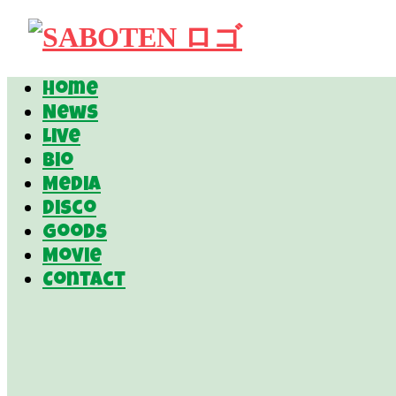
Home
News
Live
Bio
Media
Disco
Goods
Movie
Contact