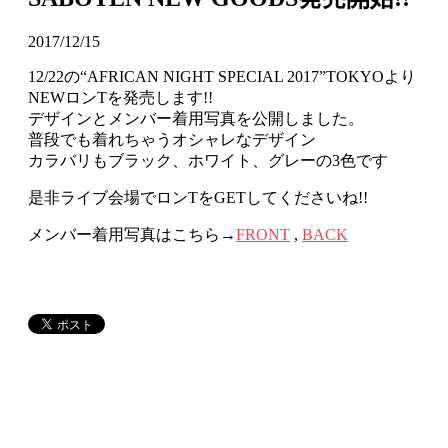
2017/12/15
12/22の“AFRICAN NIGHT SPECIAL 2017”TOKYOより
NEWロンTを発売します!!
デザインとメンバー着用写真を公開しました。
普段でも着れちゃうオシャレなデザイン
カラバリもブラック、ホワイト、グレーの3色です
是非ライブ会場でロンTをGETしてくださいね!!
メンバー着用写真はこちら→
FRONT
,
BACK