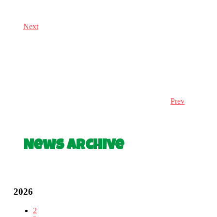
Next
Prev
News Archive
2026
2