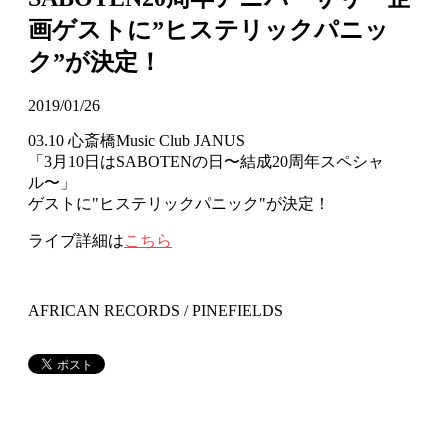
画ゲストに”ヒステリックパニッ
ク”が決定！
2019/01/26
03.10 心斎橋Music Club JANUS
「3月10日はSABOTENの日〜結成20周年スペシャ
ル〜」
ゲストに"ヒステリックパニック"が決定！
ライブ詳細は
こちら
AFRICAN RECORDS / PINEFIELDS