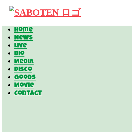
Home
News
Live
Bio
Media
Disco
Goods
Movie
Contact